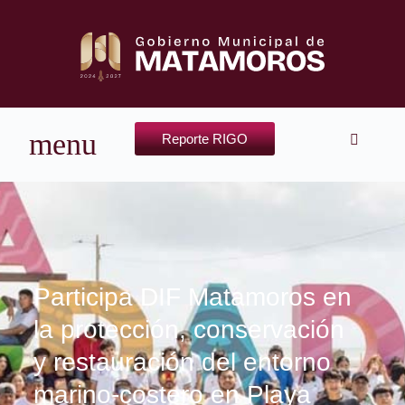
Reporte RIGO
Participa DIF Matamoros en
la protección, conservación
y restauración del entorno
marino-costero en Playa