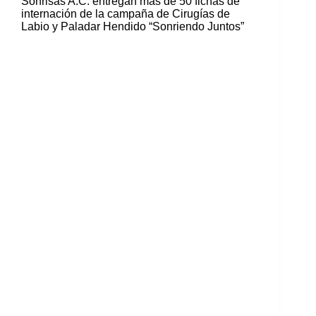
Sonrisas A.C. entregan más de 50 fichas de
internación de la campaña de Cirugías de
Labio y Paladar Hendido “Sonriendo Juntos”