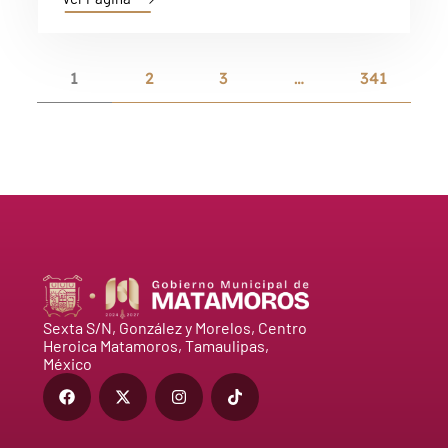
1
2
3
…
341
Sexta S/N, González y Morelos, Centro
Heroica Matamoros, Tamaulipas,
México