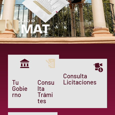
Ver Página
Consulta
Licitaciones
Tu
Consu
Gobie
lta
rno
Trámi
tes