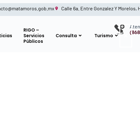
acto@matamoros.gob.mx
Calle 6a. Entre Gonzalez Y Morelos,
Aten
RIGO –
(868
ticias
Servicios
Consulta
Turismo
Públicos