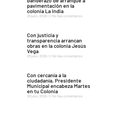
banderazo de arranque a
pavimentación en la
colonia La India
29 julio, 2026
No hay comentarios
Con justicia y
transparencia arrancan
obras en la colonia Jesús
Vega
28 julio, 2026
No hay comentarios
Con cercanía a la
ciudadanía, Presidente
Municipal encabeza Martes
en tu Colonia
28 julio, 2026
No hay comentarios