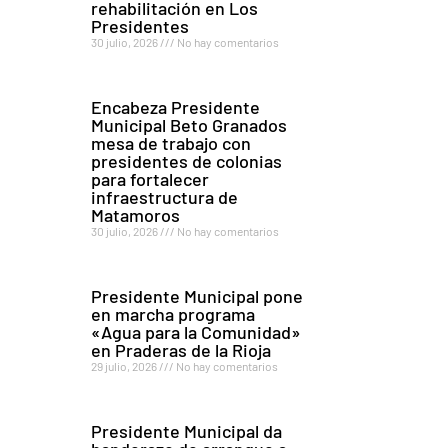
rehabilitación en Los
Presidentes
30 julio, 2026
No hay comentarios
Encabeza Presidente
Municipal Beto Granados
mesa de trabajo con
presidentes de colonias
para fortalecer
infraestructura de
Matamoros
30 julio, 2026
No hay comentarios
Presidente Municipal pone
en marcha programa
«Agua para la Comunidad»
en Praderas de la Rioja
29 julio, 2026
No hay comentarios
Presidente Municipal da