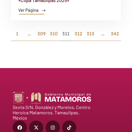
«Copa Tamaulipas 2025»
Ver Página
1
…
309
310
311
312
313
…
342
Sexta S/N, González y Morelos, Centro
Heroica Matamoros, Tamaulipas,
México