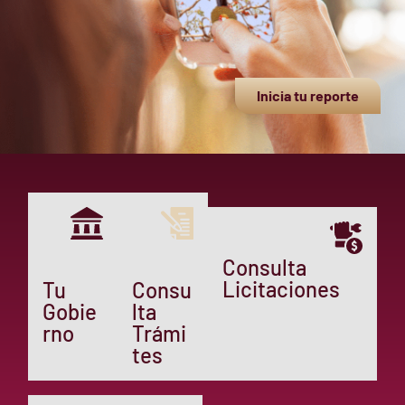
Inicia tu reporte
Consulta
Licitaciones
Tu
Consu
Gobie
lta
rno
Trámi
tes