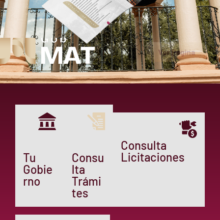
Ver Página
Consulta
Licitaciones
Tu
Consu
Gobie
lta
rno
Trámi
tes