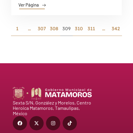
Ver Página
1
…
307
308
309
310
311
…
342
Sexta S/N, González y Morelos, Centro
Heroica Matamoros, Tamaulipas,
México