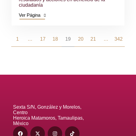
ciudadanía
Ver Página
1
…
17
18
19
20
21
…
342
Sexta S/N, González y Morelos,
Centro
Heroica Matamoros, Tamaulipas,
México