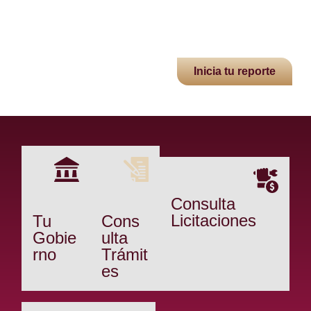
Inicia tu reporte
Consulta
Licitaciones
Tu
Cons
Gobie
ulta
rno
Trámit
es