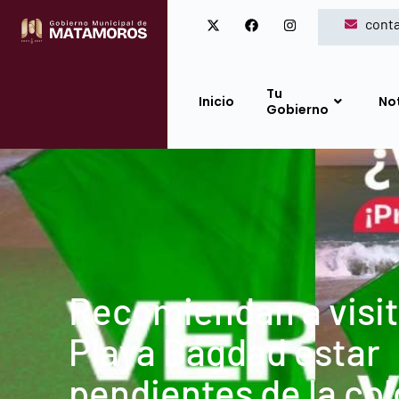
cont
Tu
Inicio
No
Gobierno
Recomiendan a visi
Playa Bagdad estar
pendientes de la co