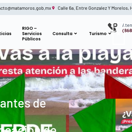
acto@matamoros.gob.mx
Calle 6a. Entre Gonzalez Y Morelos,
Aten
RIGO –
(868
ticias
Servicios
Consulta
Turismo
Públicos
tantes de
locación de