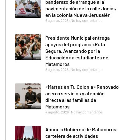
banderazo de arranque a la
pavimentación de la calle Jonás,
en la colonia Nueva Jerusalén
6 agosto, 2026
No hay comentarios
Presidente Municipal entrega
apoyos del programa «Ruta
Segura, Avanzando por la
Educación» a estudiantes de
Matamoros
6 agosto, 2026
No hay comentarios
«Martes en Tu Colonia» Renovado
acerca servicios y atención
directa a las familias de
Matamoros
4 agosto, 2026
No hay comentarios
Anuncia Gobierno de Matamoros
cartelera de actividades