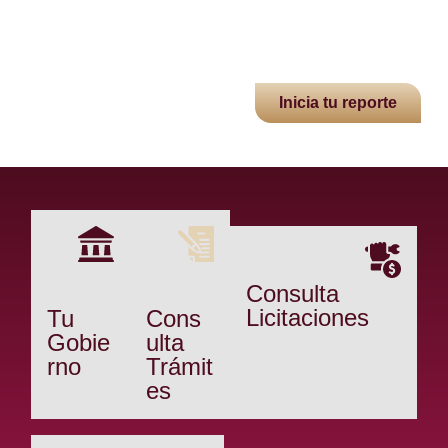
Inicia tu reporte
Consulta
Licitaciones
Tu
Cons
Gobie
ulta
rno
Trámit
es