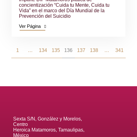
concientización “Cuida tu Mente, Cuida tu
Vida” en el marco del Día Mundial de la
Prevención del Suicidio
Ver Página
1
…
134
135
136
137
138
…
341
Sexta S/N, González y Morelos,
Centro
Heroica Matamoros, Tamaulipas,
México