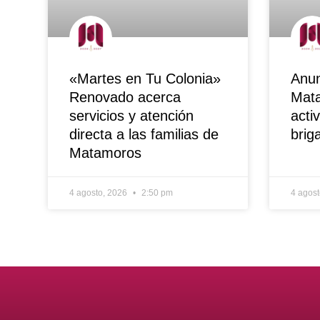
«Martes en Tu Colonia»
Anun
Renovado acerca
Mata
servicios y atención
acti
directa a las familias de
brig
Matamoros
4 agosto, 2026
2:50 pm
4 agos