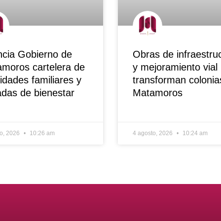
cia Gobierno de
Obras de infraestru
moros cartelera de
y mejoramiento vial
vidades familiares y
transforman colonia
adas de bienestar
Matamoros
to, 2026
10:26 am
4 agosto, 2026
10:24 am