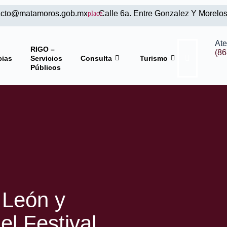
acto@matamoros.gob.mx
Calle 6a. Entre Gonzalez Y Morelo
At
RIGO –
(86
cias
Servicios
Consulta
Turismo
Públicos
 León y
l Festival