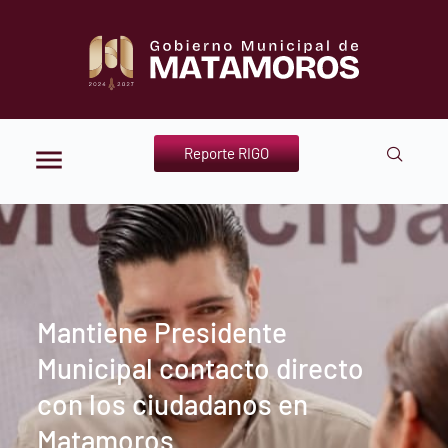
Reporte RIGO
Mantiene Presidente
Municipal contacto directo
con los ciudadanos en
Matamoros