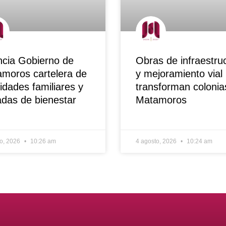
cia Gobierno de
Obras de infraestru
moros cartelera de
y mejoramiento vial
vidades familiares y
transforman colonia
adas de bienestar
Matamoros
to, 2026
10:26 am
4 agosto, 2026
10:24 am