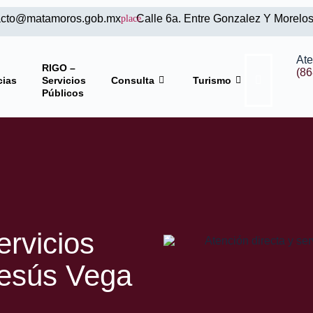
acto@matamoros.gob.mx
Calle 6a. Entre Gonzalez Y Morelo
At
RIGO –
(86
cias
Servicios
Consulta
Turismo
Públicos
ervicios
 Jesús Vega