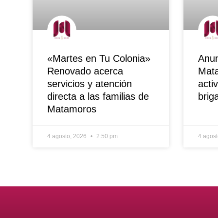
«Martes en Tu Colonia»
Anun
Renovado acerca
Mata
servicios y atención
acti
directa a las familias de
brig
Matamoros
4 agosto, 2026
2:50 pm
4 agos