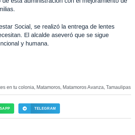
 de esta administración con el mejoramiento de
milias.
tar Social, se realizó la entrega de lentes
ecesitan. El alcalde aseveró que se sigue
uncional y humana.
es en tu colonia
,
Matamoros
,
Matamoros Avanza
,
Tamaulipas
SAPP
TELEGRAM