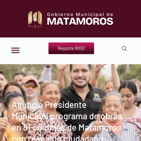
Reporte RIGO
Anuncia Presidente
Municipal programa de obras
en 81 colonias de Matamoros
con respaldo ciudadano