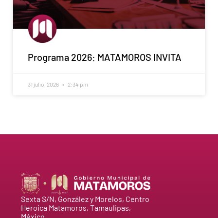
Programa 2026: MATAMOROS INVITA
31 julio, 2026
2:34 pm
Sexta S/N, González y Morelos, Centro
Heroica Matamoros, Tamaulipas,
México