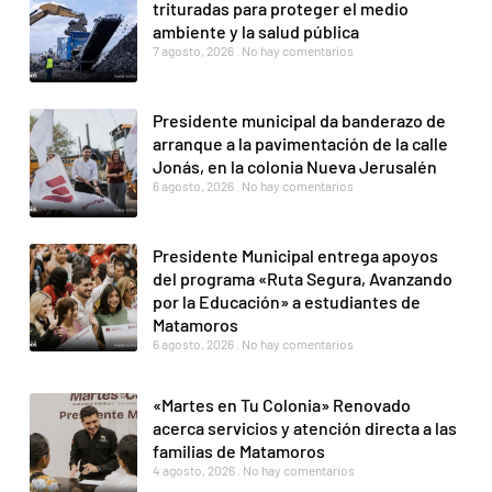
trituradas para proteger el medio
ambiente y la salud pública
7 agosto, 2026
No hay comentarios
Presidente municipal da banderazo de
arranque a la pavimentación de la calle
Jonás, en la colonia Nueva Jerusalén
6 agosto, 2026
No hay comentarios
Presidente Municipal entrega apoyos
del programa «Ruta Segura, Avanzando
por la Educación» a estudiantes de
Matamoros
6 agosto, 2026
No hay comentarios
«Martes en Tu Colonia» Renovado
acerca servicios y atención directa a las
familias de Matamoros
4 agosto, 2026
No hay comentarios