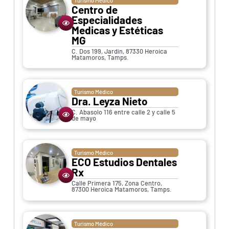
Turismo Médico
Centro de
Especialidades
Medicas y Estéticas
MG
C. Dos 199, Jardín, 87330 Heroica
Matamoros, Tamps.
Turismo Médico
Dra. Leyza Nieto
C. Abasolo 116 entre calle 2 y calle 5
de mayo
Turismo Médico
ECO Estudios Dentales
Rx
Calle Primera 175, Zona Centro,
87300 Heroica Matamoros, Tamps.
Turismo Médico