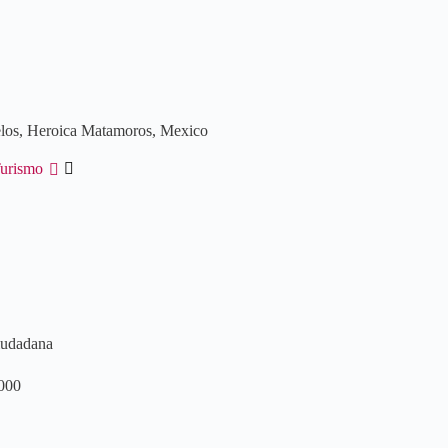
elos, Heroica Matamoros, Mexico
urismo
iudadana
000