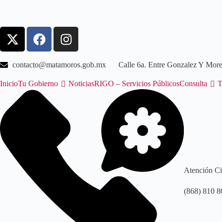
contacto@matamoros.gob.mx
Calle 6a. Entre Gonzalez Y Mor
Inicio
Tu Gobierno
Noticias
RIGO – Servicios Públicos
Consulta
T
Atención C
(868) 810 8