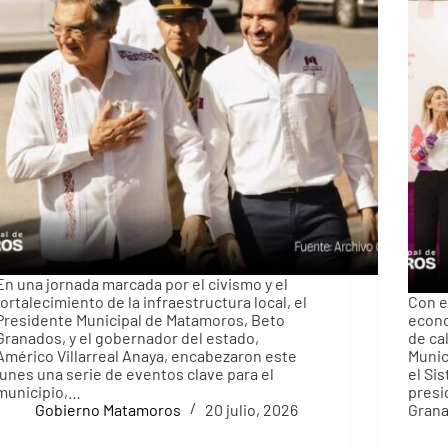
En una jornada marcada por el civismo y el
fortalecimiento de la infraestructura local, el
Con e
Presidente Municipal de Matamoros, Beto
econo
Granados, y el gobernador del estado,
de ca
Américo Villarreal Anaya, encabezaron este
Munic
lunes una serie de eventos clave para el
el Si
municipio,…
presi
Gobierno Matamoros
20 julio, 2026
Grana