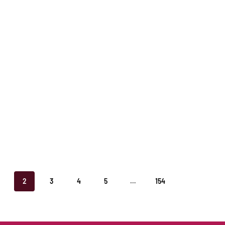
2
3
4
5
…
154