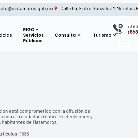
acto@matamoros.gob.mx
Calle 6a. Entre Gonzalez Y Morelos,
Aten
RIGO –
(868
ticias
Servicios
Consulta
Turismo
Públicos
ión está comprometido con la difusión de
rmada a la ciudadanía sobre las decisiones y
s habitantes de Matamoros.
rtículos: 1535