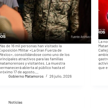
La no
Más de 16 mil personas han visitado la
Matam
Exposición Militar «La Gran Fuerza de
Calle
México», consolidándose como uno de los
ambie
principales atractivos para las familias
gastr
matamorenses y visitantes. La muestra
activ
permanecerá abierta al público hasta el
que 
próximo 17 de agosto,…
Gobierno Matamoros
26 julio, 2026
Noticias