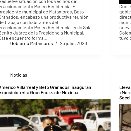
Resuelve situación con los vecinos del
Fraccionamiento Paseo Residencial El
Con e
presidente municipal de Matamoros, Beto
gobie
Granados, encabezó una productiva reunión
direc
de trabajo con habitantes del
munic
Fraccionamiento Paseo Residencial en la Sala
nueva
Benito Juárez de la Presidencia Municipal.
Colon
Este encuentro forma…
tuvo
Gobierno Matamoros
23 julio, 2026
Noticias
Américo Villarreal y Beto Granados inauguran
Lleva
exposición «La Gran Fuerza de México»
«Merc
Secci